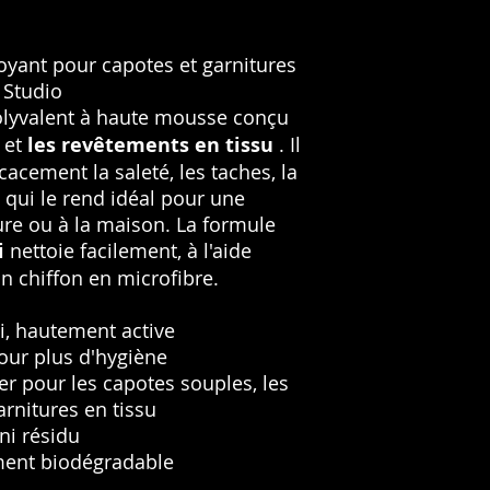
Non-toxic and fu
Clean in a circul
Fresh Linen Frag
microfibre cloth.
Wipe away residu
oyant pour capotes et garnitures
Let dry naturally.
 Studio
Shake well before u
olyvalent à haute mousse conçu
Avoid direct sunligh
et
les revêtements en tissu
. Il
cacement la saleté, les taches, la
e qui le rend idéal pour une
ture ou à la maison. La formule
i
nettoie facilement, à l'aide
n chiffon en microfibre.
i, hautement active
our plus d'hygiène
er pour les capotes souples, les
garnitures en tissu
ni résidu
ment biodégradable