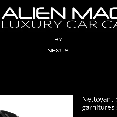
n" content="x2me24y1eeow3vziwhx3ahr1t11xdh" />
BY
NEXUS
Nettoyant 
garnitures