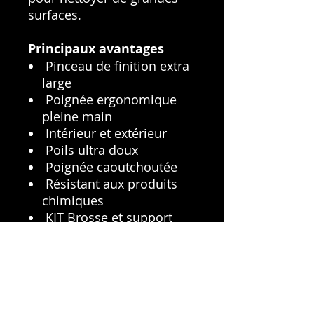
surfaces.
Principaux avantages
Pinceau de finition extra
large
Poignée ergonomique
pleine main
Intérieur et extérieur
Poils ultra doux
Poignée caoutchoutée
Résistant aux produits
chimiques
KIT Brosse et support
Entretien:
Rincer à l'eau claire après
chaque utilisation,
presser doucement les
poils pour éliminer