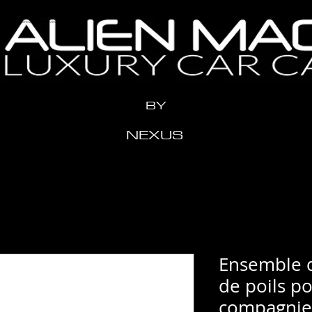
n" content="x2me24y1eeow3vziwhx3ahr1t11xdh" />
BY
NEXUS
Ensemble d
de poils p
compagnie