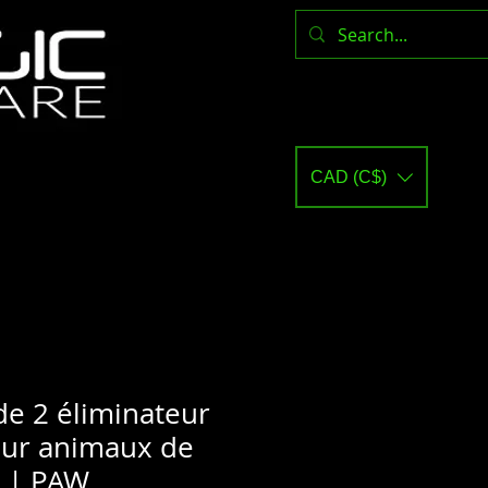
CAD (C$)
e 2 éliminateur
our animaux de
 | PAW